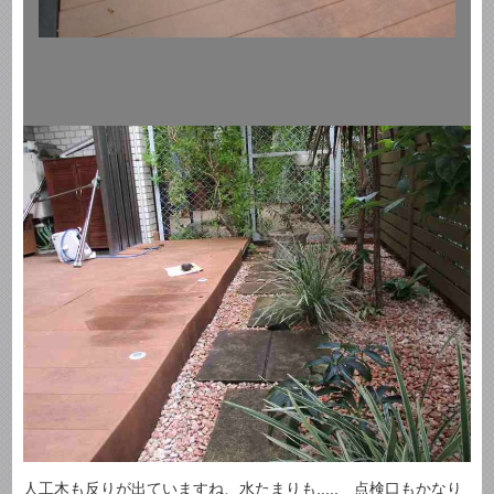
人工木も反りが出ていますね、水たまりも,,,,, 点検口もかなり