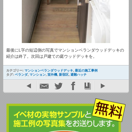
最後にL字の短辺側の写真でマンションベランダウッドデッキの
紹介は終了。次回は戸建ての庭ウッドデッキを。
カテゴリー:
マンションベランダウッドデッキ
,
最近の施工事例
タグ:
ベランダ
,
マンション
,
室外機
,
新宿区
,
避難ハッチ