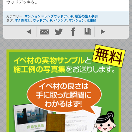
ウッドデッキを。
カテゴリー:
マンションベランダウッドデッキ
,
最近の施工事例
タグ:
すき間無し
,
ウッドデッキ
,
ベランダ
,
マンション
,
江東区