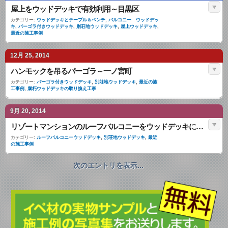
屋上をウッドデッキで有効利用～目黒区
カテゴリー:
ウッドデッキとテーブル＆ベンチ
,
バルコニー ウッドデッ
キ
,
パーゴラ付きウッドデッキ
,
別荘地ウッドデッキ
,
屋上ウッドデッキ
,
最近の施工事例
12月 25, 2014
ハンモックを吊るパーゴラ～一ノ宮町
カテゴリー:
パーゴラ付きウッドデッキ
,
別荘地ウッドデッキ
,
最近の施
工事例
,
腐朽ウッドデッキの取り換え工事
9月 20, 2014
リゾートマンションのルーフバルコニーをウッドデッキに～横須賀市～設計編
カテゴリー:
ルーフバルコニーウッドデッキ
,
別荘地ウッドデッキ
,
最近
の施工事例
次のエントリを表示...