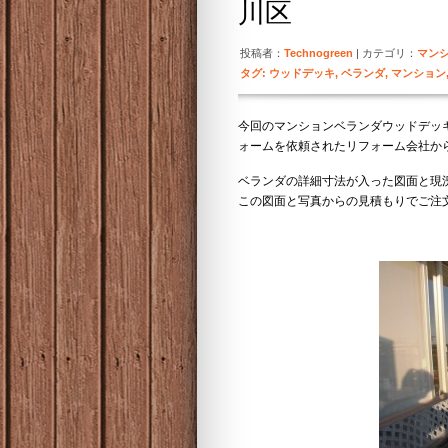
川区
投稿者：
Technogreen
| カテゴリ：
マン
タグ:
ウッドデッキ
,
ベランダ
,
マンション
今回のマンションベランダウッドデッ
ォームを依頼されたリフォーム会社か
ベランダの詳細寸法が入った図面と現
この図面と写真からの見積もりでご注