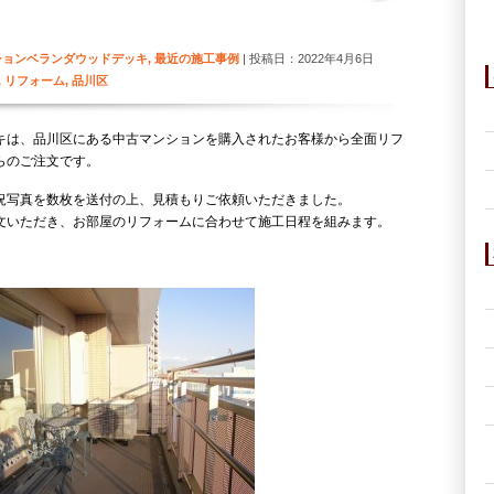
ションベランダウッドデッキ
,
最近の施工事例
| 投稿日：2022年4月6日
,
リフォーム
,
品川区
キは、品川区にある中古マンションを購入されたお客様から全面リフ
らのご注文です。
況写真を数枚を送付の上、見積もりご依頼いただきました。
文いただき、お部屋のリフォームに合わせて施工日程を組みます。