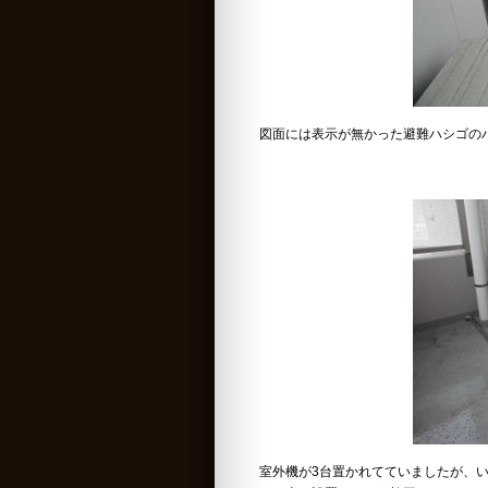
図面には表示が無かった避難ハシゴの
室外機が3台置かれてていましたが、い