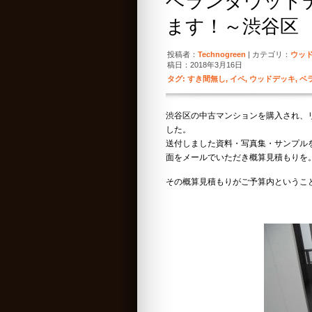
ベランダウッド
ます！～渋谷区
投稿者：
Technogreen
| カテゴリ：
ウッ
稿日：2018年3月16日
タグ:
すき間無し
,
イペ
,
ウッドデッキ
,
ベ
渋谷区の中古マンションを購入され、
した。
送付しました資料・写真集・サンプル
面をメールでいただき概算見積もりを
その概算見積もりがご予算内というこ