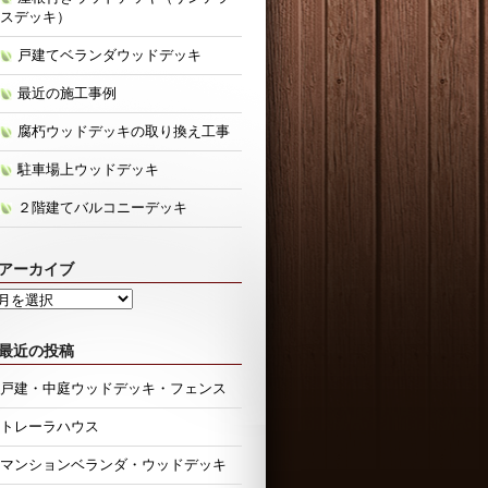
スデッキ）
戸建てベランダウッドデッキ
最近の施工事例
腐朽ウッドデッキの取り換え工事
駐車場上ウッドデッキ
２階建てバルコニーデッキ
アーカイブ
ア
ー
カ
イ
最近の投稿
ブ
戸建・中庭ウッドデッキ・フェンス
トレーラハウス
マンションベランダ・ウッドデッキ